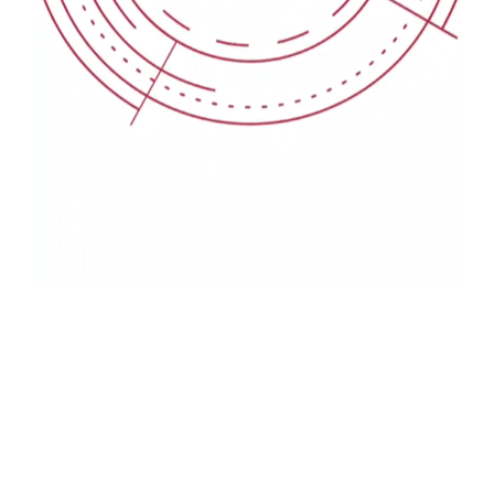
100%
n
g
i
.
d
.
a
.
o
L