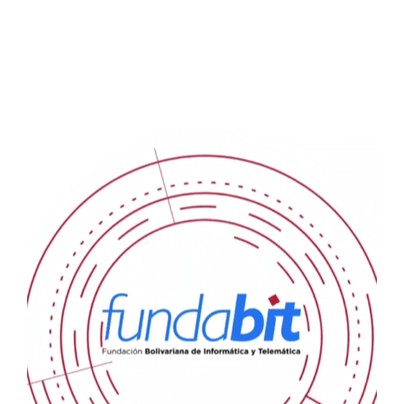
Misión
Nuestra misión es facilitar el acceso universal a una educación de
calidad, innovadora y personalizada, integrando de forma reflexiva y
crítica las tecnologías existentes y emergentes en los procesos de
enseñanza y aprendizaje del Subsistema de Educación ..
Leer Más
NOTICIAS